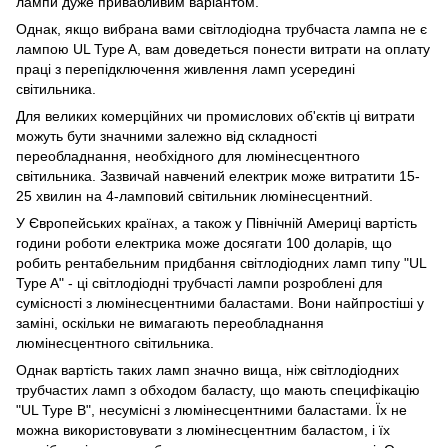
лампи дуже привабливим варіантом.
Однак, якщо вибрана вами світлодіодна трубчаста лампа не є
лампою UL Type A, вам доведеться понести витрати на оплату
праці з перепідключення живлення ламп усередині
світильника.
Для великих комерційних чи промислових об'єктів ці витрати
можуть бути значними залежно від складності
переобладнання, необхідного для люмінесцентного
світильника. Зазвичай навчений електрик може витратити 15-
25 хвилин на 4-ламповий світильник люмінесцентний.
У Європейських країнах, а також у Північній Америці вартість
години роботи електрика може досягати 100 доларів, що
робить рентабельним придбання світлодіодних ламп типу "UL
Type A" - ці світлодіодні трубчасті лампи розроблені для
сумісності з люмінесцентними баластами. Вони найпростіші у
заміні, оскільки не вимагають переобладнання
люмінесцентного світильника.
Однак вартість таких ламп значно вища, ніж світлодіодних
трубчастих ламп з обходом баласту, що мають специфікацію
"UL Type B", несумісні з люмінесцентними баластами. Їх не
можна використовувати з люмінесцентним баластом, і їх