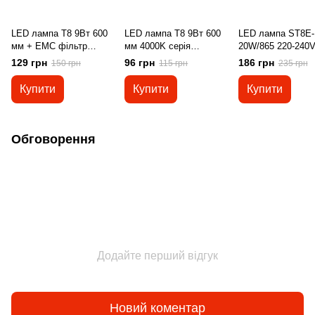
LED лампа T8 9Вт 600
LED лампа T8 9Вт 600
LED лампа ST8E-
мм + EMC фільтр
мм 4000K серія
20W/865 220-240
4200К 6400К серія PRO
STANDART
25X1 LEDVANCE
129 грн
96 грн
186 грн
150 грн
115 грн
235 грн
Купити
Купити
Купити
Обговорення
Додайте перший відгук
Новий коментар