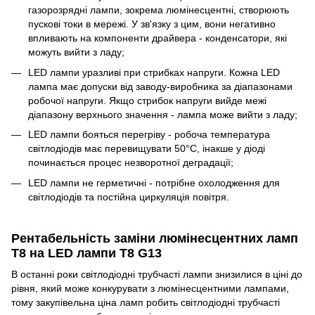
газорозрядні лампи, зокрема люмінесцентні, створюють
пускові токи в мережі. У зв'язку з цим, вони негативно
впливають на компоненти драйвера - конденсатори, які
можуть вийти з ладу;
LED лампи уразливі при стрибках напруги. Кожна LED
лампа має допуски від заводу-виробника за діапазонами
робочої напруги. Якщо стрибок напруги вийде межі
діапазону верхнього значення - лампа може вийти з ладу;
LED лампи бояться перегріву - робоча температура
світлодіодів має перевищувати 50°С, інакше у діоді
починається процес незворотної деградації;
LED лампи не герметичні - потрібне охолодження для
світлодіодів та постійна циркуляція повітря.
Рентабельність заміни люмінесцентних ламп
T8 на LED лампи T8 G13
В останні роки світлодіодні трубчасті лампи знизилися в ціні до
рівня, який може конкурувати з люмінесцентними лампами,
тому закупівельна ціна ламп робить світлодіодні трубчасті