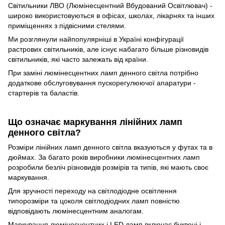
Світильники ЛВО (Люмінесцентний Вбудований Освітлювач) -
широко використовуються в офісах, школах, лікарнях та інших
приміщеннях з підвісними стелями.
Ми розглянули найпопулярніші в Україні конфігурації
растрових світильників, але існує набагато більше різновидів
світильників, які часто залежать від країни.
При заміні люмінесцентних ламп денного світла потрібно
додаткове обслуговування пускорегулюючої апаратури -
стартерів та баластів.
Що означає маркування лінійних ламп
денного світла?
Розміри лінійних ламп денного світла вказуються у футах та в
дюймах. За багато років виробники люмінесцентних ламп
розробили безліч різновидів розмірів та типів, які мають своє
маркування.
Для зручності переходу на світлодіодне освітлення
типорозміри та цоколя світлодіодних ламп повністю
відповідають люмінесцентним аналогам.
Маркування люмінесцентних і LED ламп включає буквені і