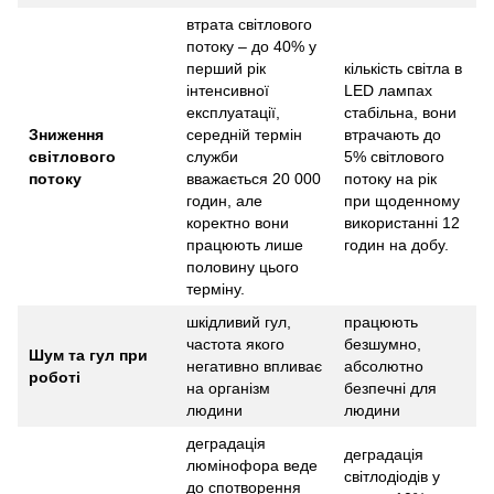
втрата світлового
потоку – до 40% у
перший рік
кількість світла в
інтенсивної
LED лампах
експлуатації,
стабільна, вони
Зниження
середній термін
втрачають до
світлового
служби
5% світлового
потоку
вважається 20 000
потоку на рік
годин, але
при щоденному
коректно вони
використанні 12
працюють лише
годин на добу.
половину цього
терміну.
шкідливий гул,
працюють
частота якого
безшумно,
Шум та гул при
негативно впливає
абсолютно
роботі
на організм
безпечні для
людини
людини
деградація
деградація
люмінофора веде
світлодіодів у
до спотворення