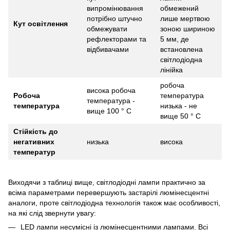
випромінювання
обмежений
потрібно штучно
лише мертвою
Кут освітлення
обмежувати
зоною шириною
рефлекторами та
5 мм, де
відбивачами
встановлена ​​
світлодіодна
лінійка
робоча
висока робоча
Робоча
температура
температура -
температура
низька - не
вище 100 ° С
вище 50 ° С
Стійкість до
негативних
низька
висока
температур
Виходячи з таблиці вище, світлодіодні лампи практично за
всіма параметрами перевершують застарілі люмінесцентні
аналоги, проте світлодіодна технологія також має особливості,
на які слід звернути увагу:
LED лампи несумісні із люмінесцентними лампами. Всі