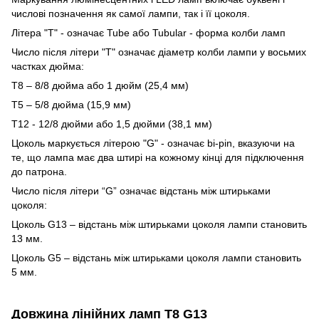
числові позначення як самої лампи, так і її цоколя.
Літера "Т" - означає Tube або Tubular - форма колби ламп
Число після літери "Т" означає діаметр колби лампи у восьмих
частках дюйма:
Т8 – 8/8 дюйма або 1 дюйм (25,4 мм)
Т5 – 5/8 дюйма (15,9 мм)
Т12 - 12/8 дюйми або 1,5 дюйми (38,1 мм)
Цоколь маркується літерою "G" - означає bi-pin, вказуючи на
те, що лампа має два штирі на кожному кінці для підключення
до патрона.
Число після літери “G” означає відстань між штирьками
цоколя:
Цоколь G13 – відстань між штирьками цоколя лампи становить
13 мм.
Цоколь G5 – відстань між штирьками цоколя лампи становить
5 мм.
Довжина лінійних ламп Т8 G13