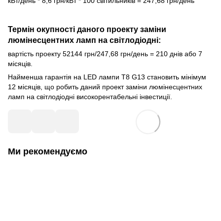
кВт/день * 8,6 грн/кВт * 100 світильників = 247,68 грн/день
Термін окупності даного проекту заміни
люмінесцентних ламп на світлодіодні:
вартість проекту 52144 грн/247,68 грн/день = 210 днів або 7
місяців.
Найменша гарантія на LED лампи T8 G13 становить мінімум
12 місяців, що робить даний проект заміни люмінесцентних
ламп на світлодіодні високорентабельні інвестиції.
Ми рекомендуємо