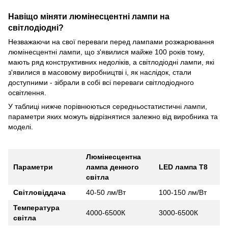
Навіщо міняти люмінесцентні лампи на
світлодіодні?
Незважаючи на свої переваги перед лампами розжарювання
люмінесцентні лампи, що з'явилися майже 100 років тому,
мають ряд конструктивних недоліків, а світлодіодні лампи, які
з'явилися в масовому виробництві і, як наслідок, стали
доступними - зібрали в собі всі переваги світлодіодного
освітлення.
У таблиці нижче порівнюються середньостатистичні лампи,
параметри яких можуть відрізнятися залежно від виробника та
моделі.
Люмінесцентна
Параметри
лампа денного
LED лампа Т8
світла
Світловіддача
40-50 лм/Вт
100-150 лм/Вт
Температура
4000-6500К
3000-6500К
світла