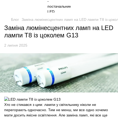
Блог
Заміна люмінесцентних ламп на LED лампи Т8 із цоко
Заміна люмінесцентних ламп на LED
лампи Т8 із цоколем G13
2 липня 2025
Хто не стикався з цим: лампи у світильнику ніколи не
перегорають одночасно. Тим не менш, ми все одно хочемо
мати досить якісне освітлення. Але заміна ламп, які все ще