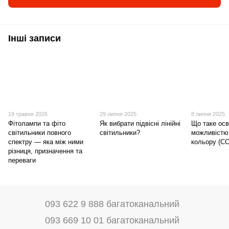
Інші записи
19 травня 2026
29 липня 2025
8 липня 2025
Фітолампи та фіто
Як вибрати підвісні лінійні
Що таке осв
світильники повного
світильники?
можливістю
спектру — яка між ними
кольору (C
різниця, призначення та
переваги
093 622 9 888 багатоканальний
093 669 10 01 багатоканальний