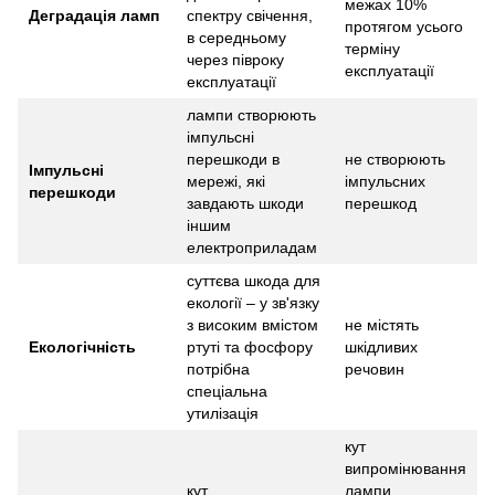
межах 10%
Деградація ламп
спектру свічення,
протягом усього
в середньому
терміну
через півроку
експлуатації
експлуатації
лампи створюють
імпульсні
перешкоди в
не створюють
Імпульсні
мережі, які
імпульсних
перешкоди
завдають шкоди
перешкод
іншим
електроприладам
суттєва шкода для
екології – у зв'язку
з високим вмістом
не містять
Екологічність
ртуті та фосфору
шкідливих
потрібна
речовин
спеціальна
утилізація
кут
випромінювання
кут
лампи