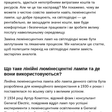
працюють, здається непотрібними витратами коштів та
ресурсів. Але чи це так насправді? Ми покажемо, чому ви
можете з чистою совістю замінити навіть люмінесцентні
лампи, що добре працюють, на світлодіодні — це
рентабельно, ви заощадите значні кошти, вам буде
комфортніше і безпечніше працювати і ви зробите велику
послугу навколишньому середовищу.
Заміна люмінесцентних ламп на світлодіодні може бути
заплутаним та лякаючим процесом. Ми написали цю статтю,
щоб полегшити перехід на світлодіодні лампи замість
застарілих аналогів.
Що таке лінійні люмінесцентні лампи та де
вони використовуються?
Лінійна люмінесцентна лампа або лампа денного світла була
розроблена для комерційного використання в 1930-х роках і
поставлялася по всьому світу з великим успіхом.
У 1934 році Артур Комптон, відомий фізик і консультант
General Electric, повідомив відділ ламп про успішні
експерименти з люмінесцентним освітленням в General