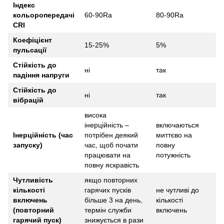
Індекс
кольоропередачі
60-90Ra
80-90Ra
CRI
Коефіцієнт
15-25%
5%
пульсації
Стійкість до
ні
так
падіння напруги
Стійкість до
ні
так
вібрацій
висока
інерційність –
включаються
Інерційність (час
потрібен деякий
миттєво на
запуску)
час, щоб почати
повну
працювати на
потужність
повну яскравість
Чутливість
якщо повторних
кількості
гарячих пусків
не чутливі до
включень
більше 3 на день,
кількості
(повторний
термін служби
включень
гарячий пуск)
знижується в рази