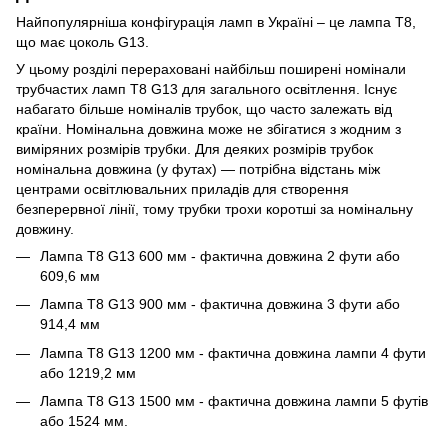
Найпопулярніша конфігурація ламп в Україні – це лампа Т8,
що має цоколь G13.
У цьому розділі перераховані найбільш поширені номінали
трубчастих ламп Т8 G13 для загального освітлення. Існує
набагато більше номіналів трубок, що часто залежать від
країни. Номінальна довжина може не збігатися з жодним з
виміряних розмірів трубки. Для деяких розмірів трубок
номінальна довжина (у футах) — потрібна відстань між
центрами освітлювальних приладів для створення
безперервної лінії, тому трубки трохи коротші за номінальну
довжину.
Лампа Т8 G13 600 мм - фактична довжина 2 фути або
609,6 мм
Лампа Т8 G13 900 мм - фактична довжина 3 фути або
914,4 мм
Лампа Т8 G13 1200 мм - фактична довжина лампи 4 фути
або 1219,2 мм
Лампа Т8 G13 1500 мм - фактична довжина лампи 5 футів
або 1524 мм.