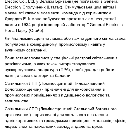
Electric Co., Ltd. у Великій Британії (не пов'язаної з General
Electric у Сполучених Штатах). Стимульована цим звітом і
маючи всі ключові елементи, команда під керівництвом
Джорджа Е. Інмана побудувала прототип люмінесцентної
лампи в 1934 році в інженерній лабораторії General Electric в
Нела-Парку (Огайо).
Лінійна люмінесцентна лампа або лампа денного світла стала
популярна в комерційному, промисловому і навіть у
вуличному освітленні.
Вони встановлювалися у спеціальні растрові світильники з
розсіювачами, в яких також використовувалася
пускорегулююча апаратура (ПРА), необхідна для роботи
ламп, а саме стартери та баласти:
Світильники ЛПП (Люмінесцентний Пилозахищений
Вологозахищений) - призначені для використання в
промислових приміщеннях з підвищеною вологістю та
запиленістю.
Світильники ЛПО (Люмінесцентний Стельовий Загального
призначення) - призначені для загального освітлення
адміністративних та громадських приміщень: магазинів, офісів,
лікувальних та навчальних закладів, їдалень, цехів.