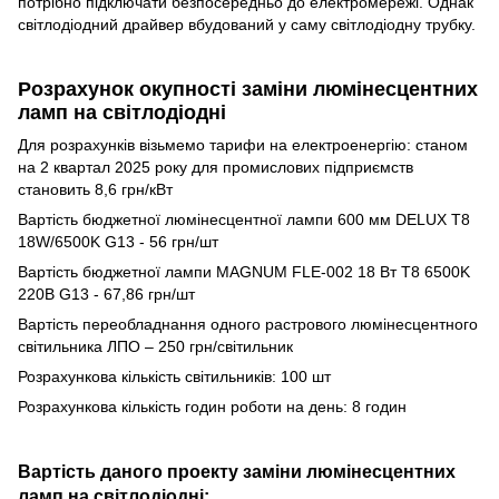
потрібно підключати безпосередньо до електромережі. Однак
світлодіодний драйвер вбудований у саму світлодіодну трубку.
Розрахунок окупності заміни люмінесцентних
ламп на світлодіодні
Для розрахунків візьмемо тарифи на електроенергію: станом
на 2 квартал 2025 року для промислових підприємств
становить 8,6 грн/кВт
Вартість бюджетної люмінесцентної лампи 600 мм DELUX T8
18W/6500K G13 - 56 грн/шт
Вартість бюджетної лампи MAGNUM FLE-002 18 Вт T8 6500K
220В G13 - 67,86 грн/шт
Вартість переобладнання одного растрового люмінесцентного
світильника ЛПО – 250 грн/світильник
Розрахункова кількість світильників: 100 шт
Розрахункова кількість годин роботи на день: 8 годин
Вартість даного проекту заміни люмінесцентних
ламп на світлодіодні: