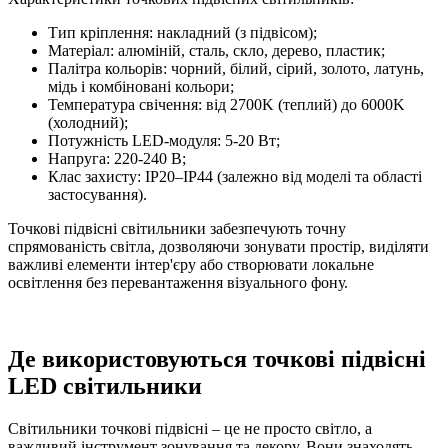
Тип кріплення: накладний (з підвісом);
Матеріал: алюміній, сталь, скло, дерево, пластик;
Палітра кольорів: чорний, білий, сірий, золото, латунь,
мідь і комбіновані кольори;
Температура свічення: від 2700K (теплий) до 6000K
(холодний);
Потужність LED-модуля: 5-20 Вт;
Напруга: 220-240 В;
Клас захисту: IP20–IP44 (залежно від моделі та області
застосування).
Точкові підвісні світильники забезпечують точну
спрямованість світла, дозволяючи зонувати простір, виділяти
важливі елементи інтер'єру або створювати локальне
освітлення без перевантаження візуального фону.
Де використовуються точкові підвісні
LED світильники
Світильники точкові підвісні – це не просто світло, а
важливий інструмент зонування та декору. Вони знаходять