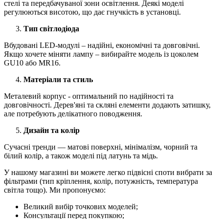
стелі та передбачуваної зони освітлення. Деякі моделі
регулюються висотою, що дає гнучкість в установці.
Тип світлодіода
Вбудовані LED-модулі – надійні, економічні та довговічні.
Якщо хочете міняти лампу – вибирайте модель із цоколем
GU10 або MR16.
Матеріали та стиль
Металевий корпус - оптимальний по надійності та
довговічності. Дерев'яні та скляні елементи додають затишку,
але потребують делікатного поводження.
Дизайн та колір
Сучасні тренди — матові поверхні, мінімалізм, чорний та
білий колір, а також моделі під латунь та мідь.
У нашому магазині ви можете легко підвісні споти вибрати за
фільтрами (тип кріплення, колір, потужність, температура
світла тощо). Ми пропонуємо:
Великий вибір точкових моделей;
Консультації перед покупкою;