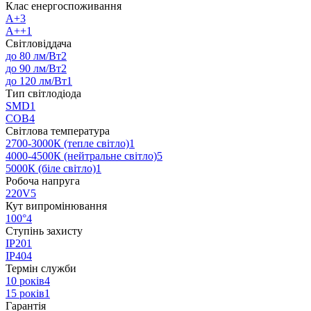
Клас енергоспоживання
А+
3
А++
1
Світловіддача
до 80 лм/Вт
2
до 90 лм/Вт
2
до 120 лм/Вт
1
Тип світлодіода
SMD
1
COB
4
Світлова температура
2700-3000К (тепле світло)
1
4000-4500К (нейтральне світло)
5
5000К (біле світло)
1
Робоча напруга
220V
5
Кут випромінювання
100°
4
Ступінь захисту
IP20
1
IP40
4
Термін служби
10 років
4
15 років
1
Гарантія