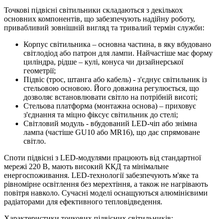
Точкові підвісні світильники складаються з декількох
основних компонентів, що забезпечують надійну роботу,
привабливий зовнішній вигляд та тривалий термін служби:
Корпус світильника – основна частина, в яку вбудовано
світлодіод або патрон для лампи. Найчастіше має форму
циліндра, рідше – кулі, конуса чи дизайнерської
геометрії;
Підвіс (трос, штанга або кабель) - з'єднує світильник із
стельовою основою. Його довжина регулюється, що
дозволяє встановлювати світло на потрібній висоті;
Стельова платформа (монтажна основа) – приховує
з'єднання та міцно фіксує світильник до стелі;
Світловий модуль - вбудований LED-чіп або знімна
лампа (частіше GU10 або MR16), що дає спрямоване
світло.
Споти підвісні з LED-модулями працюють від стандартної
мережі 220 В, мають високий ККД та мінімальне
енергоспоживання. LED-технології забезпечують м'яке та
рівномірне освітлення без мерехтіння, а також не нагрівають
повітря навколо. Сучасні моделі оснащуються алюмінієвими
радіаторами для ефективного тепловідведення.
Характеристики точкових підвісних світильників: