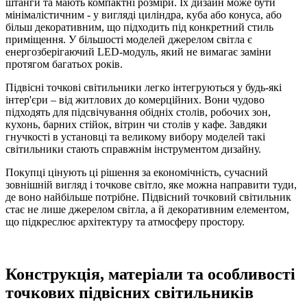
штанги та мають компактні розміри. Їх дизайн може бути
мінімалістичним - у вигляді циліндра, куба або конуса, або
більш декоративним, що підходить під конкретний стиль
приміщення. У більшості моделей джерелом світла є
енергозберігаючий LED-модуль, який не вимагає заміни
протягом багатьох років.
Підвісні точкові світильники легко інтегруються у будь-які
інтер'єри – від житлових до комерційних. Вони чудово
підходять для підсвічування обідніх столів, робочих зон,
кухонь, барних стійок, вітрин чи столів у кафе. Завдяки
гнучкості в установці та великому вибору моделей такі
світильники стають справжнім інструментом дизайну.
Покупці цінують ці рішення за економічність, сучасний
зовнішній вигляд і точкове світло, яке можна направити туди,
де воно найбільше потрібне. Підвісний точковий світильник
стає не лише джерелом світла, а й декоративним елементом,
що підкреслює архітектуру та атмосферу простору.
Конструкція, матеріали та особливості
точкових підвісних світильників