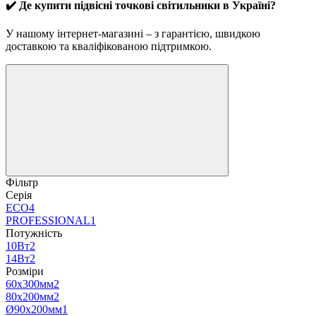
✔️ Де купити підвісні точкові світильники в Україні?
У нашому інтернет-магазині – з гарантією, швидкою
доставкою та кваліфікованою підтримкою.
Фільтр
Серія
ECO
4
PROFESSIONAL
1
Потужність
10Вт
2
14Вт
2
Розміри
60х300мм
2
80х200мм
2
Ø90х200мм
1