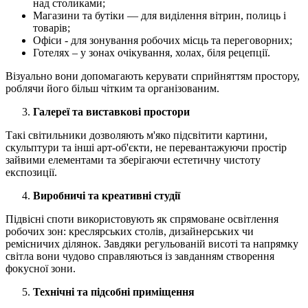
над столиками;
Магазини та бутіки — для виділення вітрин, полиць і
товарів;
Офіси - для зонування робочих місць та переговорних;
Готелях – у зонах очікування, холах, біля рецепції.
Візуально вони допомагають керувати сприйняттям простору,
роблячи його більш чітким та організованим.
Галереї та виставкові простори
Такі світильники дозволяють м'яко підсвітити картини,
скульптури та інші арт-об'єкти, не перевантажуючи простір
зайвими елементами та зберігаючи естетичну чистоту
експозиції.
Виробничі та креативні студії
Підвісні споти використовують як спрямоване освітлення
робочих зон: креслярських столів, дизайнерських чи
ремісничих ділянок. Завдяки регульованій висоті та напрямку
світла вони чудово справляються із завданням створення
фокусної зони.
Технічні та підсобні приміщення