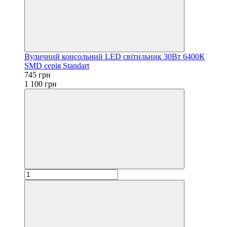
Вуличний консольний LED світильник 30Вт 6400К
SMD серія Standart
745 грн
1 100 грн