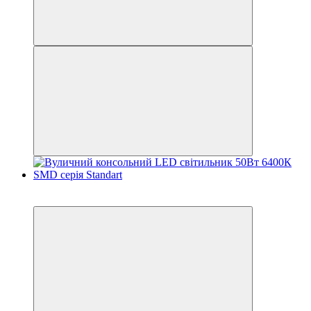
−34%
Акція