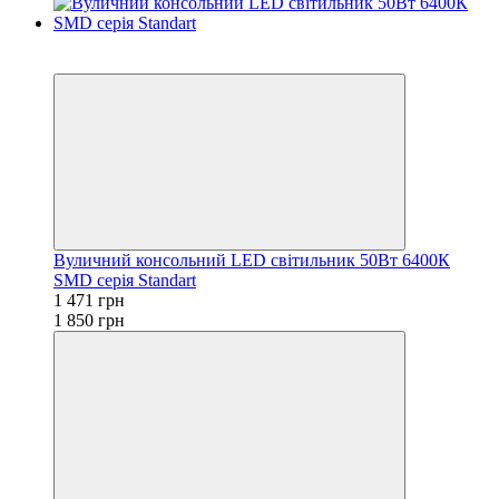
Новинка
−20%
Вуличний консольний LED світильник 50Вт 6400К
SMD серія Standart
1 471 грн
1 850 грн