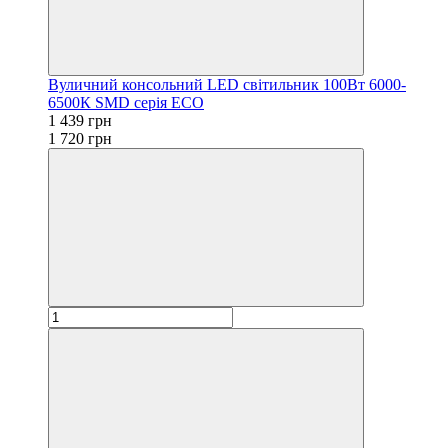
Вуличний консольний LED світильник 100Вт 6000-
6500К SMD серія ECO
1 439 грн
1 720 грн