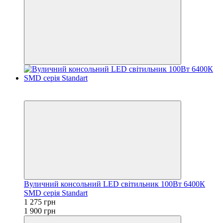
−33%
Акція
Вуличний консольний LED світильник 100Вт 6400К
SMD серія Standart
1 275 грн
1 900 грн