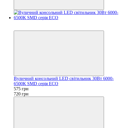
−20%
Акція
Вуличний консольний LED світильник 30Вт 6000-
6500К SMD серія ECO
575 грн
720 грн