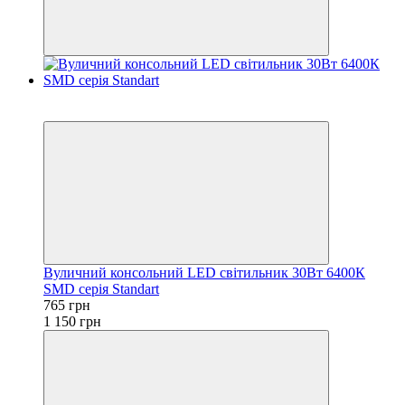
−33%
Акція
Вуличний консольний LED світильник 30Вт 6400К
SMD серія Standart
765 грн
1 150 грн