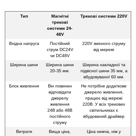
Тип
Магнітні
Трекові системи 220V
трекові
системи 24-
48V
Вхідна напруга
Постійний
220V змінного струму
струм DC24V
від мережі
чи DC48V
Ширина шини
Ширина шини
Ширина накладної та
20-35 мм.
підвісної шини 35 мм, а
вбудовуваної 60 мм.
Блок живлення
Він повинен
Не потрібне додаткове
відповідати
джерело живлення,
джерелу
працює від мережі
живлення
220В. У всіх трекових
24В або 48В
світильниках є
постійного
вбудований драйвер
струму
Витрати
Вища ціна,
Ціна нижча, ніж у