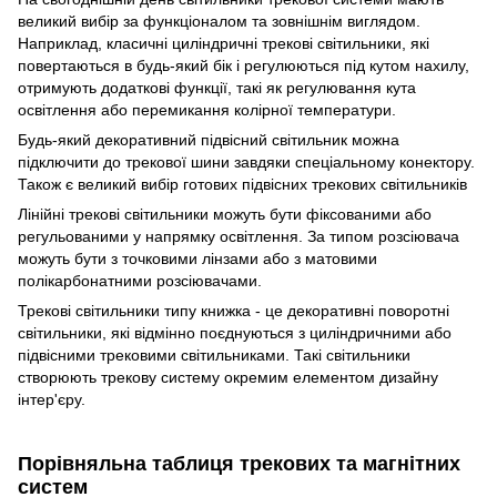
великий вибір за функціоналом та зовнішнім виглядом.
Наприклад, класичні циліндричні трекові світильники, які
повертаються в будь-який бік і регулюються під кутом нахилу,
отримують додаткові функції, такі як регулювання кута
освітлення або перемикання колірної температури.
Будь-який декоративний підвісний світильник можна
підключити до трекової шини завдяки спеціальному конектору.
Також є великий вибір готових підвісних трекових світильників
Лінійні трекові світильники можуть бути фіксованими або
регульованими у напрямку освітлення. За типом розсіювача
можуть бути з точковими лінзами або з матовими
полікарбонатними розсіювачами.
Трекові світильники типу книжка - це декоративні поворотні
світильники, які відмінно поєднуються з циліндричними або
підвісними трековими світильниками. Такі світильники
створюють трекову систему окремим елементом дизайну
інтер'єру.
Порівняльна таблиця трекових та магнітних
систем