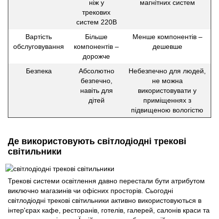
ніж у
магнітних систем
трекових
систем 220В
Вартість
Більше
Менше компонентів –
обслуговування
компонентів –
дешевше
дорожче
Безпека
Абсолютно
Небезпечно для людей,
безпечно,
не можна
навіть для
використовувати у
дітей
приміщеннях з
підвищеною вологістю
Де використовують світлодіодні трекові
світильники
Трекові системи освітлення давно перестали бути атрибутом
виключно магазинів чи офісних просторів. Сьогодні
світлодіодні трекові світильники активно використовуються в
інтер'єрах кафе, ресторанів, готелів, галерей, салонів краси та