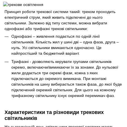
Принцип роботи трекової системи такий: треком проходить
електричний струм, який живить підключені до нього
світильники. Залежно від типу системи, можна вибрати
однофазні або трифазні трекові світильники:
Однофазні – живлення подається по одній лінії
світильників. Кількість жил у шині дві – одна фаза, друга –
нуль. Усі світильники вмикаються одночасно. Це
найпростіший та бюджетний варіант.
Трифазні - дозволяють керувати групами світильників
окремо, включаючи/вимикаючи їх за зонами. До нульової
жили додається три окремі фази, кожна з яких
підключається до окремого вимикача. При монтажі
світильників на шину вибирається також фаза, до якої буде
підключений окремий світильник. Для цього на кожному
трифазному світильнику існує окремий перемикач фаз.
Характеристики та різновиди трекових
світильників
На сьогоднішній день світильники трекової системи мають