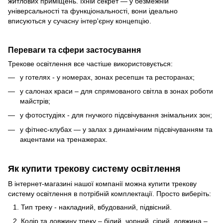
житлових приміщень. Їхній секрет — у безмежній
універсальності та функціональності, вони ідеально
вписуються у сучасну інтер'єрну концепцію.
Переваги та сфери застосування
Трекове освітлення все частіше використовується:
у готелях - у номерах, зонах ресепшн та ресторанах;
у салонах краси – для спрямованого світла в зонах роботи
майстрів;
у фотостудіях - для гнучкого підсвічування знімальних зон;
у фітнес-клубах — у залах з динамічним підсвічуванням та
акцентами на тренажерах.
Як купити трекову систему освітлення
В інтернет-магазині нашої компанії можна купити трекову
систему освітлення в потрібній комплектації. Просто виберіть:
Тип треку - накладний, вбудований, підвісний.
Колір та довжину треку – білий, чорний, сірий, довжина –