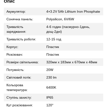
Опис
Акумулятор:
4×3.2V 5Ah Lithium Iron Phosphate
Сонячна панель:
Polysilicon, 6V/6W
Тривалість
4-6 годин (пасмурно-1день,
заряджання:
дощ-2дні)
Тривалість роботи:
12-15 год
Корпус:
Пластик
Розсіювач:
Пластик
Розміри світильника:
320мм х 183мм х 670мм х 48мм
Потужність:
20W
Світловий потік:
230 lm
Кольорова
6400K
температура:
Ступінь захисту:
IP65
Кут розсіювання:
120°