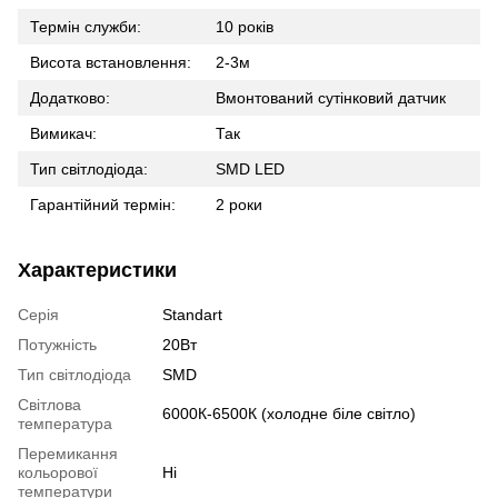
Термін служби:
10 років
Висота встановлення:
2-3м
Додатково:
Вмонтований сутінковий датчик
Вимикач:
Так
Тип світлодіода:
SMD LED
Гарантійний термін:
2 роки
Характеристики
Серія
Standart
Потужність
20Вт
Тип світлодіода
SMD
Світлова
6000К-6500К (холодне біле світло)
температура
Перемикання
кольорової
Ні
температури