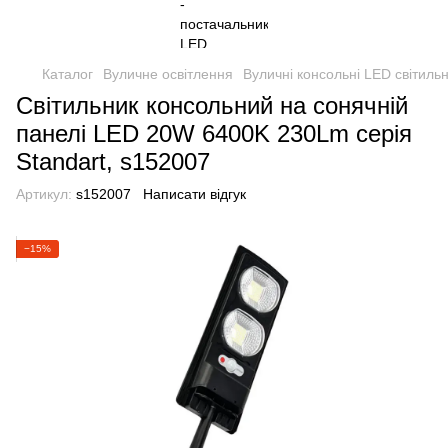
Каталог
Вуличне освітлення
Вуличні консольні LED світиль
Світильник консольний на сонячній
панелі LED 20W 6400K 230Lm серія
Standart, s152007
Артикул:
s152007
Написати відгук
−15%