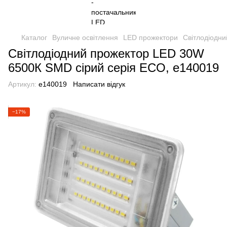
Каталог
Вуличне освітлення
LED прожектори
Світлодіодн
Світлодіодний прожектор LED 30W
6500К SMD сірий серія ECO, e140019
Артикул:
e140019
Написати відгук
−17%