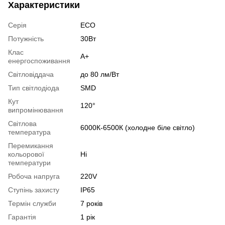
Характеристики
Серія
ECO
Потужність
30Вт
Клас
А+
енергоспоживання
Світловіддача
до 80 лм/Вт
Тип світлодіода
SMD
Кут
120°
випромінювання
Світлова
6000К-6500К (холодне біле світло)
температура
Перемикання
кольорової
Ні
температури
Робоча напруга
220V
Ступінь захисту
IP65
Термін служби
7 років
Гарантія
1 рік