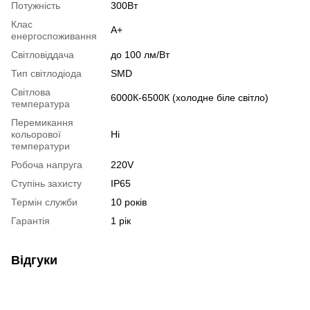
Потужність
300Вт
Клас
А+
енергоспоживання
Світловіддача
до 100 лм/Вт
Тип світлодіода
SMD
Світлова
6000К-6500К (холодне біле світло)
температура
Перемикання
кольорової
Ні
температури
Робоча напруга
220V
Ступінь захисту
IP65
Термін служби
10 років
Гарантія
1 рік
Відгуки