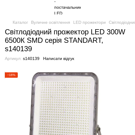
Каталог
Вуличне освітлення
LED прожектори
Світлодіодн
Світлодіодний прожектор LED 300W
6500К SMD серія STANDART,
s140139
Артикул:
s140139
Написати відгук
−16%