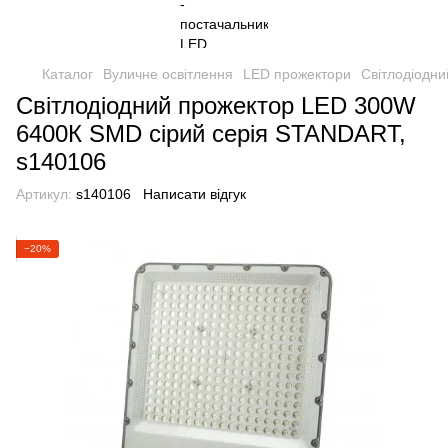
Каталог
Вуличне освітлення
LED прожектори
Світлодіодн
Світлодіодний прожектор LED 300W
6400К SMD сірий серія STANDART,
s140106
Артикул:
s140106
Написати відгук
−20%