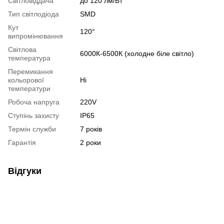
Світловіддача
до 120 лм/Вт
Тип світлодіода
SMD
Кут
120°
випромінювання
Світлова
6000К-6500К (холодне біле світло)
температура
Перемикання
кольорової
Ні
температури
Робоча напруга
220V
Ступінь захисту
IP65
Термін служби
7 років
Гарантія
2 роки
Відгуки