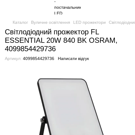
Каталог
Вуличне освітлення
LED прожектори
Світлодіодн
Світлодіодний прожектор FL
ESSENTIAL 20W 840 BK OSRAM,
4099854429736
Артикул:
4099854429736
Написати відгук