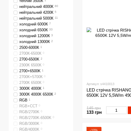
теплий 3500К
1
нейтральний 4000К
80
нейтральний 4200К
5
нейтральний 5000К
11
холодний 6000К
7
холодний 6500К
33
холодний 12000К
3
холодний 13000К
2
2500-6000К
1
2700К-6500К
0
2700-6500K
2
2300К 6500К
0
2700+6500K
1
2700К+5700К
0
2700К 6500К
0
Артикул: s4410013
3000К 4000К
1
LED стрічка RISHANG 
3000К 4000К 6500К
2
6500K 12V 5,5W/m 49
RGB
1
RGB+CCT
0
145 грн
RGB/2700K
0
133 грн
RGB/2700K-6500K
0
RGB/3000K
0
RGB/4000K
0
−10%