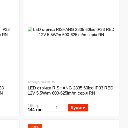
Артикул: s4410015
33
LED стрічка RISHANG 2835 60led IP33 RED
RN
12V 5,5W/m 600-625lm/m серія RN
160 грн
Купити
144 грн
−10%