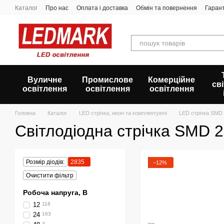
Перейти до основного контенту
Каталог
Про нас
Оплата і доставка
Обмін та повернення
Гарант
Вуличне
Промислове
Комерційне
св
освітлення
освітлення
освітлення
Головна
Каталог
LED стрічка, неон та комплектуючі
LED стрічка SMD
Світлодіодна стрічка SMD 
Розмір діодів:
2835
−12%
Очистити фільтр
Робоча напруга, В
12
118
24
163
3