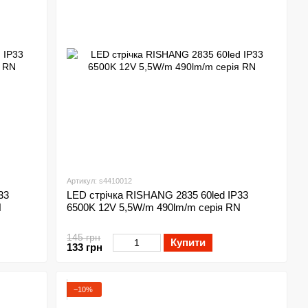
Артикул: s4410012
33
LED стрічка RISHANG 2835 60led IP33
N
6500K 12V 5,5W/m 490lm/m серія RN
145 грн
Купити
133 грн
−10%