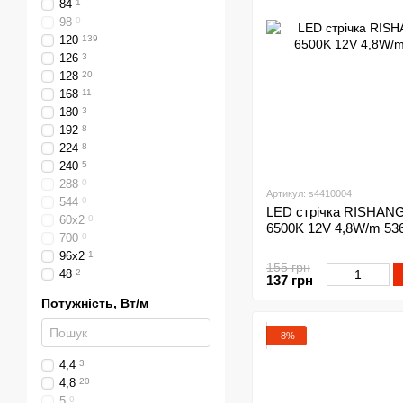
84
1
98
0
120
139
126
3
128
20
168
11
180
3
192
8
224
8
240
5
288
0
Артикул: s4410004
544
0
LED стрічка RISHANG 
60х2
0
6500K 12V 4,8W/m 53
700
0
96х2
1
155 грн
48
2
137 грн
Потужність, Вт/м
−8%
4,4
3
4,8
20
5
0