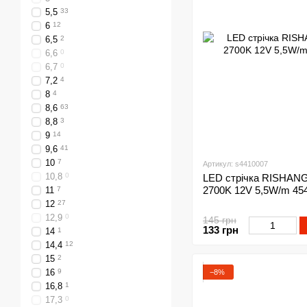
5,5
33
6
12
6,5
2
6,6
0
6,7
0
7,2
4
8
4
8,6
63
8,8
3
9
14
9,6
41
10
7
Артикул: s4410007
10,8
0
LED стрічка RISHANG 
2700K 12V 5,5W/m 45
11
7
12
27
12,9
0
145 грн
133 грн
14
1
14,4
12
15
2
16
9
−8%
16,8
1
17,3
0