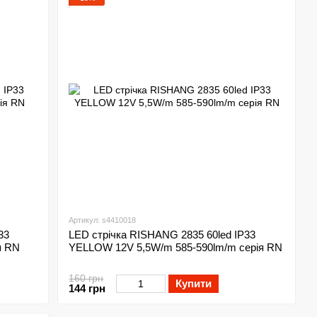
Артикул: s4410018
33
LED стрічка RISHANG 2835 60led IP33
я RN
YELLOW 12V 5,5W/m 585-590lm/m серія RN
160 грн
Купити
144 грн