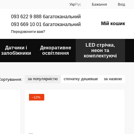
Укр
Рус
Бажання
Вхід
093 622 9 888 багатоканальний
Мій кошик
093 669 10 01 багатоканальний
Передзвонити вам?
LED стрічка,
Датчики і
Декоративне
неон та
запобіжники
освітлення
комплектуючі
за популярністю
спочатку дешевше
за назвою
Сортування:
−12%