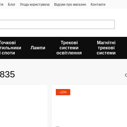
ія
Блог
Угода користувача
Відгуки про магазин
Контакти
Точкові
Трекові
Магнітні
ітильники
Лампи
системи
трекові
і споти
освітлення
системи
2835
−12%