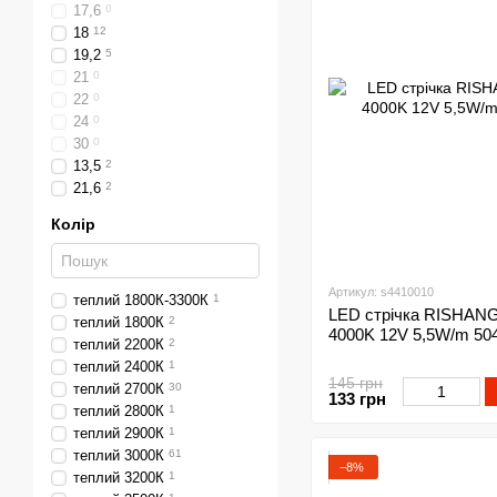
17,6
0
18
12
19,2
5
21
0
22
0
24
0
30
0
13,5
2
21,6
2
Колір
Артикул: s4410010
теплий 1800К-3300К
1
LED стрічка RISHANG 
теплий 1800К
2
4000K 12V 5,5W/m 50
теплий 2200К
2
теплий 2400К
1
145 грн
теплий 2700К
30
133 грн
теплий 2800К
1
теплий 2900К
1
теплий 3000К
61
−8%
теплий 3200К
1