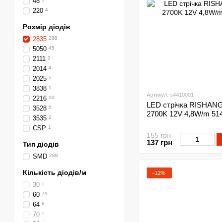
48
220
4
Розмір діодів
2835
288
5050
45
2111
2
2014
4
2025
5
3838
1
Артикул: s4410001
2216
10
LED стрічка RISHANG 
3528
5
2700K 12V 4,8W/m 51
3535
2
CSP
1
155 грн
137 грн
Тип діодів
SMD
288
Кількість діодів/м
−12%
30
0
60
79
64
8
70
0