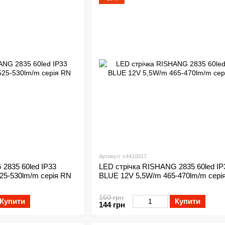
Артикул: s4410017
2835 60led IP33
LED стрічка RISHANG 2835 60led IP
5-530lm/m серія RN
BLUE 12V 5,5W/m 465-470lm/m сері
160 грн
Купити
Купити
144 грн