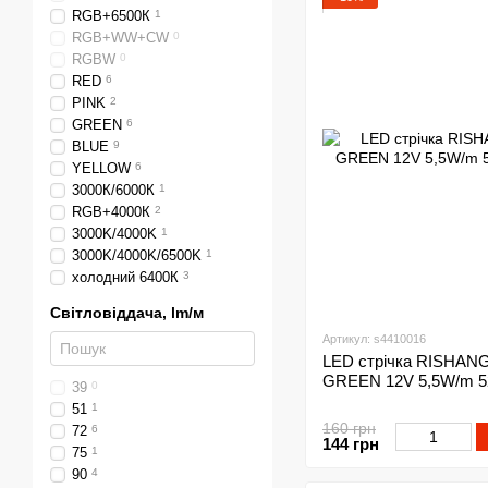
RGB+6500К
1
RGB+WW+CW
0
RGBW
0
RED
6
PINK
2
GREEN
6
BLUE
9
YELLOW
6
3000К/6000К
1
RGB+4000К
2
3000K/4000K
1
3000K/4000K/6500K
1
холодний 6400К
3
Світловіддача, lm/м
Артикул: s4410016
LED стрічка RISHANG 
GREEN 12V 5,5W/m 52
39
0
51
1
160 грн
72
6
144 грн
75
1
90
4