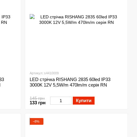
Артикул: s4410009
33
LED стрічка RISHANG 2835 60led IP33
N
3000K 12V 5,5W/m 470lm/m серія RN
145 грн
Купити
133 грн
−8%