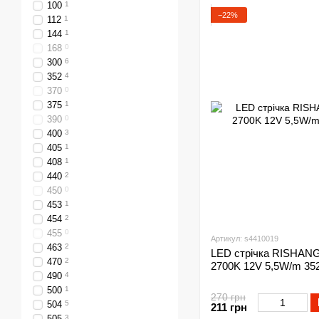
100
1
−22%
112
1
144
1
168
0
300
6
352
4
370
0
375
1
390
0
400
3
405
1
408
1
440
2
450
0
453
1
454
2
455
0
Артикул: s4410019
463
2
LED стрічка RISHANG 
470
2
2700K 12V 5,5W/m 35
490
4
500
1
270 грн
504
5
211 грн
505
3