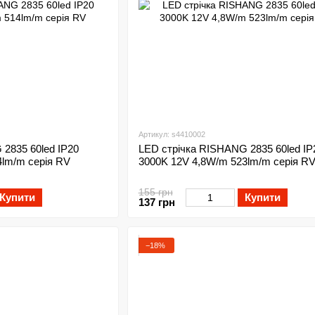
Артикул: s4410002
2835 60led IP20
LED стрічка RISHANG 2835 60led IP
4lm/m серія RV
3000K 12V 4,8W/m 523lm/m серія R
155 грн
Купити
Купити
137 грн
−18%