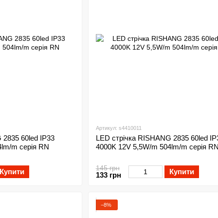
Артикул: s4410011
2835 60led IP33
LED стрічка RISHANG 2835 60led IP
4lm/m серія RN
4000K 12V 5,5W/m 504lm/m серія R
145 грн
Купити
Купити
133 грн
−8%