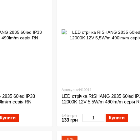
Артикул: s4410014
2835 60led IP33
LED стрічка RISHANG 2835 60led IP
0lm/m серія RN
12000K 12V 5,5W/m 490lm/m серія 
145 грн
Купити
Купити
133 грн
−10%