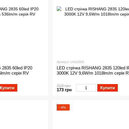
Артикул: s4410005
2835 60led IP20
LED стрічка RISHANG 2835 120led I
6lm/m серія RV
3000K 12V 9,6W/m 1018lm/m серія 
210 грн
Купити
Купити
173 грн
−8%