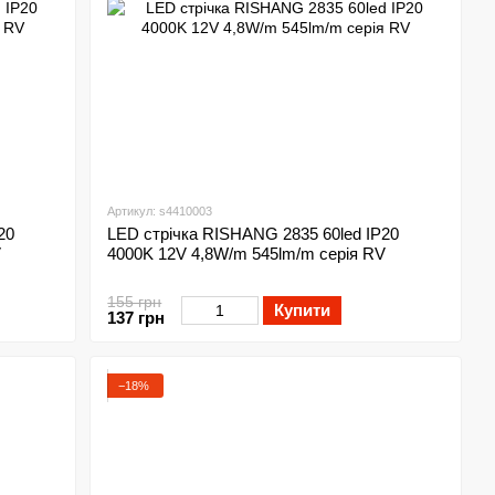
Артикул: s4410003
20
LED стрічка RISHANG 2835 60led IP20
V
4000K 12V 4,8W/m 545lm/m серія RV
155 грн
Купити
137 грн
−18%