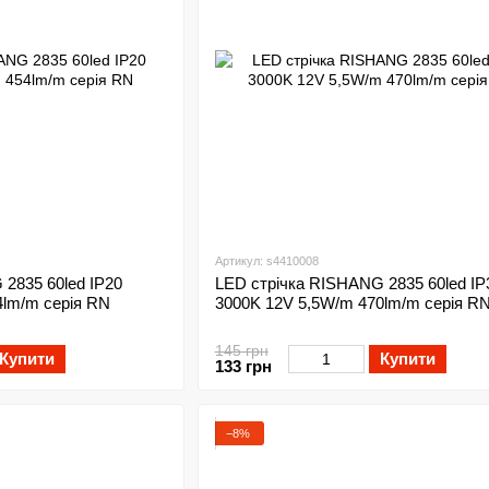
Артикул: s4410008
2835 60led IP20
LED стрічка RISHANG 2835 60led IP
4lm/m серія RN
3000K 12V 5,5W/m 470lm/m серія R
145 грн
Купити
Купити
133 грн
−8%