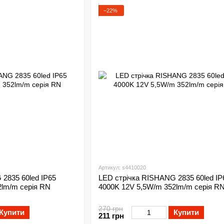
−22%
Артикул: s4410020
2835 60led IP65
LED стрічка RISHANG 2835 60led IP
2lm/m серія RN
4000K 12V 5,5W/m 352lm/m серія R
270 грн
Купити
Купити
211 грн