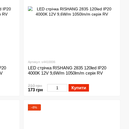
Артикул: s4410006
P20
LED стрічка RISHANG 2835 120led IP20
RV
4000K 12V 9,6W/m 1050lm/m серія RV
210 грн
Купити
173 грн
−8%