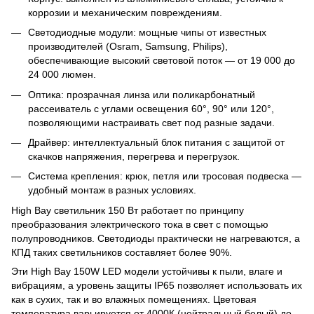
коррозии и механическим повреждениям.
Светодиодные модули: мощные чипы от известных
производителей (Osram, Samsung, Philips),
обеспечивающие высокий световой поток — от 19 000 до
24 000 люмен.
Оптика: прозрачная линза или поликарбонатный
рассеиватель с углами освещения 60°, 90° или 120°,
позволяющими настраивать свет под разные задачи.
Драйвер: интеллектуальный блок питания с защитой от
скачков напряжения, перегрева и перегрузок.
Система крепления: крюк, петля или тросовая подвеска —
удобный монтаж в разных условиях.
High Bay светильник 150 Вт работает по принципу
преобразования электрического тока в свет с помощью
полупроводников. Светодиоды практически не нагреваются, а
КПД таких светильников составляет более 90%.
Эти High Bay 150W LED модели устойчивы к пыли, влаге и
вибрациям, а уровень защиты IP65 позволяет использовать их
как в сухих, так и во влажных помещениях. Цветовая
температура варьируется от 4000К (нейтральный белый) до