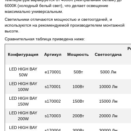
6000К (холодный белый свет), что делает освещение
максимально универсальным.
Светильники отличаются мощностью и светоотдачей, и
используются на рекомендуемой производителем монтажной
высоте.
Сравнительная таблица приведена ниже:
Р
Конфигурация
Артикул
Мощность
Светоотдача
LED HIGH BAY
e170001
50Вт
5000 Лм
50W
LED HIGH BAY
s170001
100Вт
10000 Лм
100W
LED HIGH BAY
s170002
150Вт
15000 Лм
150W
LED HIGH BAY
s170003
200Вт
20000 Лм
200W
LED HIGH BAY
s170004
300Вт
30000 Лм