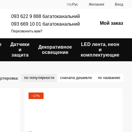
Укр
Рус
Желания
Вход
093 622 9 888 багатоканальний
Мой заказ
093 669 10 01 багатоканальний
Перезвонить вам?
е
Датчики
LED лента, неон
Декоративное
и
и
освещение
защита
комплектующие
по популярности
сначала дешевле
по названию
ртировка:
−17%