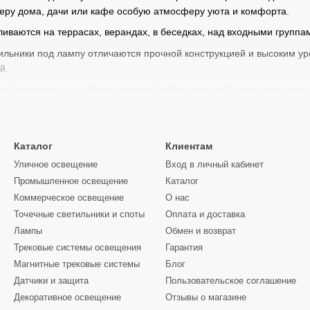
ьеру дома, дачи или кафе особую атмосферу уюта и комфорта.
ливаются на террасах, верандах, в беседках, над входными группа
льники под лампу отличаются прочной конструкцией и высоким ур
й.
шей компании вы найдете широкий выбор моделей в классическом
турного освещения.
Каталог
Клиентам
спользование: подвесной светильник ул
Уличное освещение
Вход в личный кабинет
ичный фонарь используется для создания декоративного и функци
Промышленное освещение
Каталог
 светильник идеально подходит для освещения террас, беседок, в
Коммерческое освещение
О нас
Точечные светильники и споты
Оплата и доставка
ь не только освещает пространство, но и украшает экстерьер, до
е помогают создать атмосферу загородного отдыха.
Лампы
Обмен и возврат
Трековые системы освещения
Гарантия
ильники для загородного дома отлично справляются с задачами ос
Магнитные трековые системы
Блог
то такие светильники устанавливаются как подвесной фонарь в бес
Датчики и защита
Пользовательское соглашение
Декоративное освещение
Отзывы о магазине