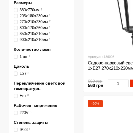
Размеры
380х770мм
2
205х180х230мм
1
270х210х230мм
2
800х170х260мм
1
850х210х210мм
1
900х210х210мм
1
Количество ламп
1 шт
1
Артикул: s186008
Садово-парковый све
Цоколь
1xE27 270х210х230мм 
E27
8
690 грн
Переключение световой
560 грн
температуры
Нет
8
−20%
Рабочее напряжение
220V
8
Степень защиты
IP23
1