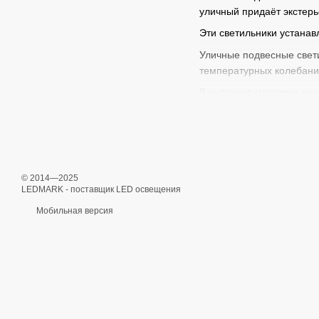
уличный придаёт экстер
Эти светильники устанав
Уличные подвесные свети
температурных колебани
В интернет-магазине на
ландшафтного и архитек
Назначение и и
Подвесной светильник ул
© 2014—2025
LEDMARK - поставщик LED освещения
Такой подвесной уличный
Мобильная версия
Подвесной уличный фонар
фонари для дачи, которы
Уличные подвесные свет
особенности здания. Час
отдыха.