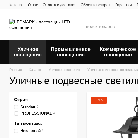
Перейти к основному контенту
Каталог
О нас
Оплата и доставка
Обмен и возврат
Гарантия
Уличное
Промышленное
Коммерческое
освещение
освещение
освещение
Главная
Каталог
Уличное освещение
Уличные подвесные светильник
Уличные подвесные светил
Серия
−19%
Standart
6
PROFESSIONAL
2
Тип монтажа
Накладной
2