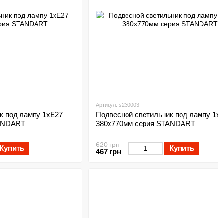
Артикул: s230003
к под лампу 1хЕ27
Подвесной светильник под лампу 1
TANDART
380х770мм серия STANDART
620 грн
Купить
Купить
467 грн