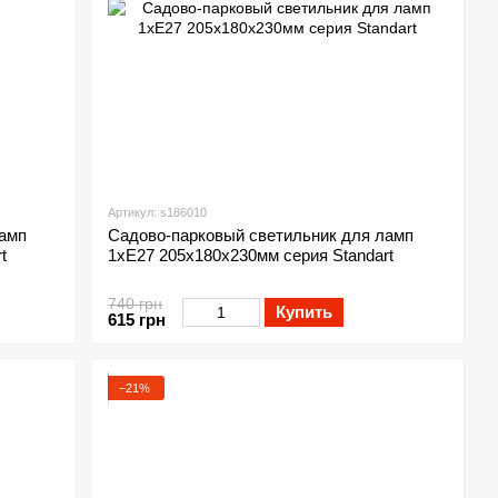
Артикул: s186010
ламп
Садово-парковый светильник для ламп
t
1xE27 205х180х230мм серия Standart
740 грн
Купить
615 грн
−21%