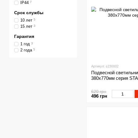
IP44
7
Срок службы
10 лет
5
15 лет
3
Гарантия
1 год
3
2 года
5
Артикул: s230002
Подвесной светильни
380х770мм серия S
620 грн
496 грн