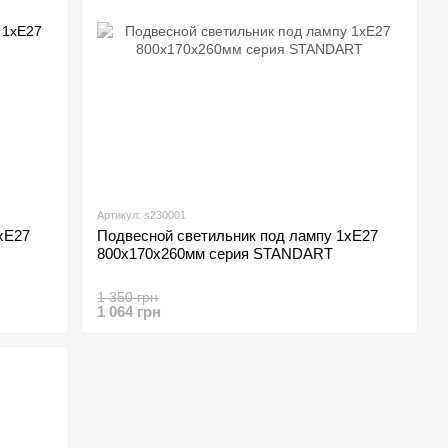
Артикул: s230001
хЕ27
Подвесной светильник под лампу 1хЕ27
800х170х260мм серия STANDART
1 350 грн
1 064 грн