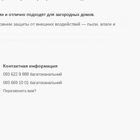
ми и отлично подходят для загородных домов.
овнем защиты от внешних воздействий — пыли, влаги и
 и современном стиле для воплощения любых идей
Контактная информация
ичный фонарь
093 622 9 888 багатоканальний
онального освещения на открытом воздухе.
093 669 10 01 багатоканальний
ходных зон и летних кафе.
Перезвонить вам?
бавляя нотку уюта и стиля. Особенно востребованы подвесные
вещения больших участков и подчеркивают архитектурные
едку, обеспечивая мягкий и равномерный свет для вечернего