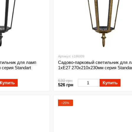
Артикул: s186009
тильник для ламп
Садово-парковый светильник для 
серия Standart
1xE27 270х210х230мм серия Standar
630 грн
Купить
Купить
526 грн
−25%