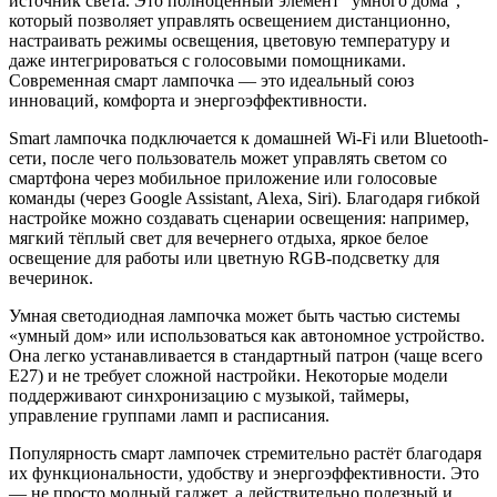
источник света. Это полноценный элемент "умного дома",
который позволяет управлять освещением дистанционно,
настраивать режимы освещения, цветовую температуру и
даже интегрироваться с голосовыми помощниками.
Современная смарт лампочка — это идеальный союз
инноваций, комфорта и энергоэффективности.
Smart лампочка подключается к домашней Wi-Fi или Bluetooth-
сети, после чего пользователь может управлять светом со
смартфона через мобильное приложение или голосовые
команды (через Google Assistant, Alexa, Siri). Благодаря гибкой
настройке можно создавать сценарии освещения: например,
мягкий тёплый свет для вечернего отдыха, яркое белое
освещение для работы или цветную RGB-подсветку для
вечеринок.
Умная светодиодная лампочка может быть частью системы
«умный дом» или использоваться как автономное устройство.
Она легко устанавливается в стандартный патрон (чаще всего
Е27) и не требует сложной настройки. Некоторые модели
поддерживают синхронизацию с музыкой, таймеры,
управление группами ламп и расписания.
Популярность смарт лампочек стремительно растёт благодаря
их функциональности, удобству и энергоэффективности. Это
— не просто модный гаджет, а действительно полезный и