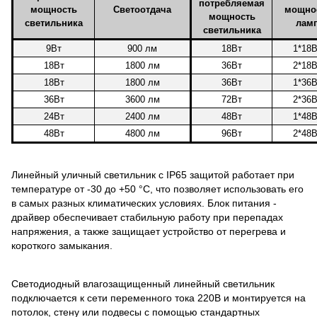
потребляемая
мощность
Светоотдача
мощно
мощность
светильника
лам
светильника
9Вт
900 лм
18Вт
1*18
18Вт
1800 лм
36Вт
2*18
18Вт
1800 лм
36Вт
1*36
36Вт
3600 лм
72Вт
2*36
24Вт
2400 лм
48Вт
1*48
48Вт
4800 лм
96Вт
2*48
Линейный уличный светильник с IP65 защитой работает при
температуре от -30 до +50 °C, что позволяет использовать его
в самых разных климатических условиях. Блок питания -
драйвер обеспечивает стабильную работу при перепадах
напряжения, а также защищает устройство от перегрева и
короткого замыкания.
Светодиодный влагозащищенный линейный светильник
подключается к сети переменного тока 220В и монтируется на
потолок, стену или подвесы с помощью стандартных