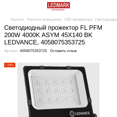
Каталог
Уличное освещение
LED прожектора
Светодиодн
Светодиодный прожектор FL PFM
200W 4000K ASYM 45X140 BK
LEDVANCE, 4058075353725
Артикул:
4058075353725
Оставить отзыв
−18%