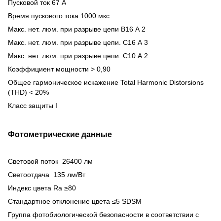
Пусковой ток 67 А
Время пускового тока 1000 мкс
Макс.
нет.
люм.
при разрыве цепи В16 А 2
Макс.
нет.
люм.
при разрыве цепи.
С16 А 3
Макс.
нет.
люм.
при разрыве цепи.
С10 А 2
Коэффициент мощности > 0,90
Общее гармоническое искажение Total Harmonic Distorsions
(THD) < 20%
Класс защиты I
Фотометрические данные
Световой поток 26400 лм
Светоотдача 135 лм/Вт
Индекс цвета Ra ≥80
Стандартное отклонение цвета ≤5 SDSM
Группа фотобиологической безопасности в соответствии с