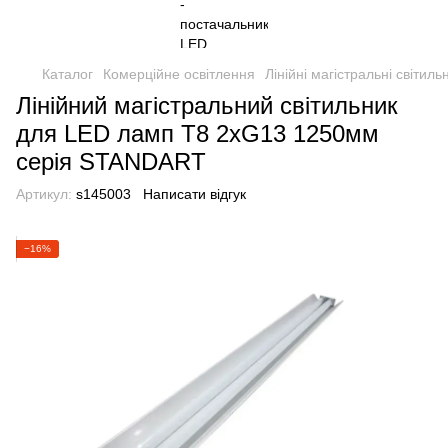
Каталог
Комерційне освітлення
Лінійні магістральні світи
Лінійний магістральний світильник
для LED ламп T8 2хG13 1250мм
серія STANDART
Артикул:
s145003
Написати відгук
−16%