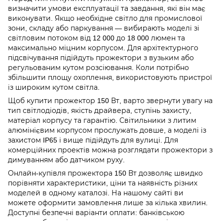
визначити умови експлуатації та завдання, які він має
виконувати. Якщо необхідне світло для промислової
зони, складу або паркування — вибирають моделі зі
світловим потоком від 12 000 до 18 000 люмен та
максимально міцним корпусом. Для архітектурного
підсвічування підійдуть прожектори з вузьким або
регульованим кутом розсіювання. Коли потрібно
збільшити площу охоплення, використовують пристрої
із широким кутом світла.
Щоб купити прожектор 150 Вт, варто звернути увагу на
тип світлодіодів, якість драйвера, ступінь захисту,
матеріал корпусу та гарантію. Світильники з литим
алюмінієвим корпусом прослужать довше, а моделі із
захистом IP65 і вище підійдуть для вулиці. Для
комерційних проектів можна розглядати прожектори з
димуванням або датчиком руху.
Онлайн-купівля прожектора 150 Вт дозволяє швидко
порівняти характеристики, ціни та наявність різних
моделей в одному каталозі. На нашому сайті ви
можете оформити замовлення лише за кілька хвилин.
Доступні безпечні варіанти оплати: банківською