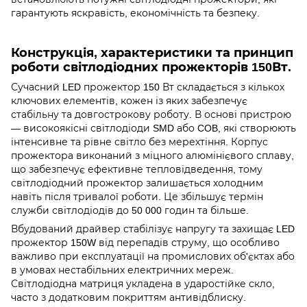
гарантують яскравість, економічність та безпеку.
Конструкція, характеристики та принцип
роботи світлодіодних прожекторів 150Вт.
Сучасний LED прожектор 150 Вт складається з кількох
ключових елементів, кожен із яких забезпечує
стабільну та довгострокову роботу. В основі пристрою
— високоякісні світлодіоди SMD або COB, які створюють
інтенсивне та рівне світло без мерехтіння. Корпус
прожектора виконаний з міцного алюмінієвого сплаву,
що забезпечує ефективне тепловідведення, тому
світлодіодний прожектор залишається холодним
навіть після тривалої роботи. Це збільшує термін
служби світлодіодів до 50 000 годин та більше.
Вбудований драйвер стабілізує напругу та захищає LED
прожектор 150W від перепадів струму, що особливо
важливо при експлуатації на промислових об'єктах або
в умовах нестабільних електричних мереж.
Світлодіодна матриця укладена в ударостійке скло,
часто з додатковим покриттям антивідблиску.