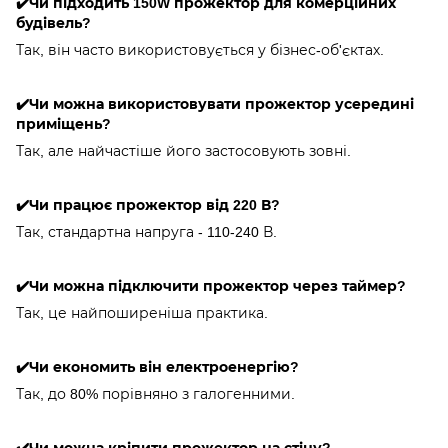
✔️Чи підходить 150W прожектор для комерційних
будівель?
Так, він часто використовується у бізнес-об'єктах.
✔️Чи можна використовувати прожектор усередині
приміщень?
Так, але найчастіше його застосовують зовні.
✔️Чи працює прожектор від 220 В?
Так, стандартна напруга - 110-240 В.
✔️Чи можна підключити прожектор через таймер?
Так, це найпоширеніша практика.
✔️Чи економить він електроенергію?
Так, до 80% порівняно з галогенними.
✔️Чи можна кріпити прожектор на стіну?