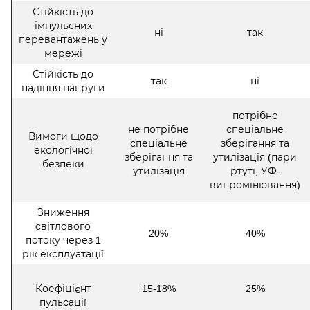
Стійкість до
імпульсних
ні
так
перевантажень у
мережі
Стійкість до
так
ні
падіння напруги
потрібне
не потрібне
спеціальне
Вимоги щодо
спеціальне
зберігання та
екологічної
зберігання та
утилізація (пари
безпеки
утилізація
ртуті, УФ-
випромінювання)
Зниження
світлового
20%
40%
потоку через 1
рік експлуатації
Коефіцієнт
15-18%
25%
пульсації