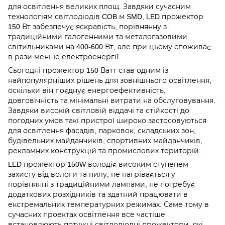
для освітлення великих площ. Завдяки сучасним
технологіям світлодіодів COB м SMD, LED прожектор
150 Вт забезпечує яскравість, порівнянну з
традиційними галогенними та металогазовими
світильниками на 400-600 Вт, але при цьому споживає
в рази менше електроенергії.
Сьогодні прожектор 150 Ватт став одним із
найпопулярніших рішень для зовнішнього освітлення,
оскільки він поєднує енергоефективність,
довговічність та мінімальні витрати на обслуговування.
Завдяки високій світловій віддачі та стійкості до
погодних умов такі пристрої широко застосовуються
для освітлення фасадів, парковок, складських зон,
будівельних майданчиків, спортивних майданчиків,
рекламних конструкцій та промислових територій.
LED прожектор 150W володіє високим ступенем
захисту від вологи та пилу, не нагрівається у
порівнянні з традиційними лампами, не потребує
додаткових розхідників та здатний працювати в
екстремальних температурних режимах. Саме тому в
сучасних проектах освітлення все частіше
встановлюють потужні світлодіодні прожектори, які