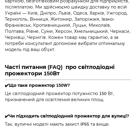
карткою, безготівковим розрахунком для підприємств,
післяплатою. Ми здійснюємо швидку доставку по всій
Україні — Київ, Дніпро, Львів, Одеса, Харків, Ужгород,
Тернопіль, Вінниця, Житомир, Запоріжжя, Івано-
Франківськ, Кропивницький, Луцьк, Миколаїв,
Полтава, Рівне, Суми, Херсон, Хмельницький, Черкаси,
Чернівці, Чернігів. Кожен товар має гарантію, а за
потреби консультант допоможе вибрати оптимальну
модель під ваш об'єкт.
Часті питання (FAQ) про світлодіодні
прожектори 150Вт
✔️Що таке прожектор 150W?
Це світлодіодний прожектор потужністю 150 Вт,
призначений для освітлення великих площ.
✔️Чи підходить світлодіодний прожектор для вулиці?
Так, вуличні моделі мають захист IP65 та вище.