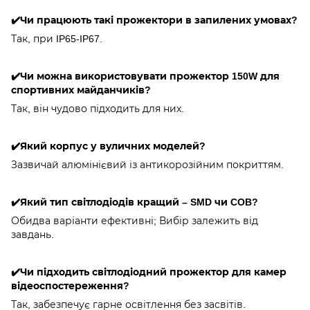
✔️Чи працюють такі прожектори в запилених умовах?
Так, при IP65-IP67.
✔️Чи можна використовувати прожектор 150W для
спортивних майданчиків?
Так, він чудово підходить для них.
✔️Який корпус у вуличних моделей?
Зазвичай алюмінієвий із антикорозійним покриттям.
✔️Який тип світлодіодів кращий – SMD чи COB?
Обидва варіанти ефективні; Вибір залежить від
завдань.
✔️Чи підходить світлодіодний прожектор для камер
відеоспостереження?
Так, забезпечує гарне освітлення без засвітів.