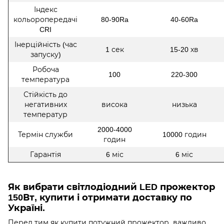
Індекс
кольоропередачі
80-90Ra
40-60Ra
CRI
Інерційність (час
1 сек
15-20 хв
запуску)
Робоча
100
220-300
температура
Стійкість до
негативних
висока
низька
температур
2000-4000
Термін служби
10000 годин
годин
Гарантія
6 міс
6 міс
Як вибрати світлодіодний LED прожектор
150Вт, купити і отримати доставку по
Україні.
Перед тим як купити потужний прожектор, важливо