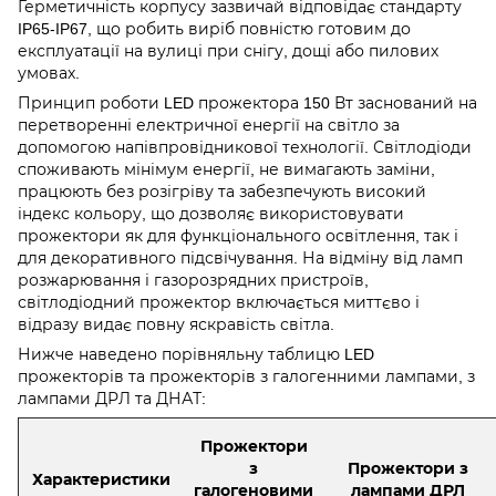
Герметичність корпусу зазвичай відповідає стандарту
IP65-IP67, що робить виріб повністю готовим до
експлуатації на вулиці при снігу, дощі або пилових
умовах.
Принцип роботи LED прожектора 150 Вт заснований на
перетворенні електричної енергії на світло за
допомогою напівпровідникової технології. Світлодіоди
споживають мінімум енергії, не вимагають заміни,
працюють без розігріву та забезпечують високий
індекс кольору, що дозволяє використовувати
прожектори як для функціонального освітлення, так і
для декоративного підсвічування. На відміну від ламп
розжарювання і газорозрядних пристроїв,
світлодіодний прожектор включається миттєво і
відразу видає повну яскравість світла.
Нижче наведено порівняльну таблицю LED
прожекторів та прожекторів з галогенними лампами, з
лампами ДРЛ та ДНАТ:
Прожектори
з
Прожектори з
Характеристики
галогеновими
лампами ДРЛ