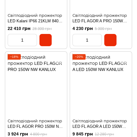
Світлодіодний прожектор
Світлодіодний прожектор
LED Kalani IP66 21KLM 840
LED FL AGOR A PRO 150W
WB DALI Sylvania
NW KANLUX
22 410 грн
4 230 грн
28 300 грн
5 300 грн
−18%
−20%
Світлодіодний прожектор
Світлодіодний прожектор
LED FL AGOR PRO 150W NW
LED FL AGOR A LED 150W
KANLUX
NW KANLUX
3 924 грн
9 845 грн
4 800 грн
12 280 грн