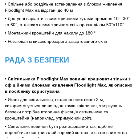
• Спільне або роздільне встановлення з блоком живлення
Floodlight Max на відстані до 40 м
• Доступні варіанти із симетричними кутами променя 10°, 30°
та 60°, а також з асиметричним світлорозподілом 50°x110°.
• Монтажний кронштейн для нахилу до 180 °
• Розсіювач із високопрозорого загартованого скла
РАДА З БЕЗПЕКИ
• Світильники Floodlight Max повинні працювати тільки з
офіційними блоками живлення Floodlight Max, як описано
в посібнику користувача.
• Якщо для світильників, встановлених вище 3 м,
використовується лише одна точка кріплення, з міркувань
безпеки потрібна вторинна фіксація світильника та
кронштейна (наприклад, утримуючий дріт).
• Світильник повинен бути розташований так, щоб не
передбачалося тривалий зоровий контакт з світильником на