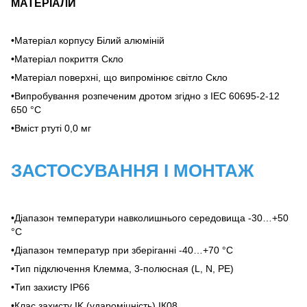
МАТЕРІАЛИ
•Матеріал корпусу Білий алюміній
•Матеріал покриття Скло
•Матеріал поверхні, що випромінює світло Скло
•Випробування розпеченим дротом згідно з IEC 60695-2-12
650 °С
•Вміст ртуті 0,0 мг
ЗАСТОСУВАННЯ І МОНТАЖ
•Діапазон температури навколишнього середовища -30…+50
°С
•Діапазон температур при зберіганні -40…+70 °C
•Тип підключення Клемма, 3-полюсная (L, N, PE)
•Тип захисту IP66
•Клас захисту IK (удароміцність) ІК08