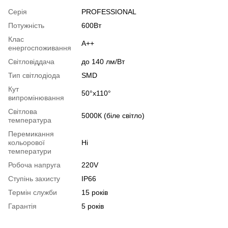
Серія
PROFESSIONAL
Потужність
600Вт
Клас
А++
енергоспоживання
Світловіддача
до 140 лм/Вт
Тип світлодіода
SMD
Кут
50°х110°
випромінювання
Світлова
5000К (біле світло)
температура
Перемикання
кольорової
Ні
температури
Робоча напруга
220V
Ступінь захисту
IP66
Термін служби
15 років
Гарантія
5 років