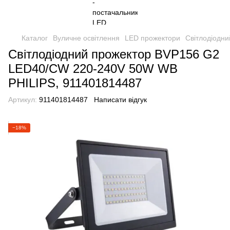
Каталог
Вуличне освітлення
LED прожектори
Світлодіодн
Світлодіодний прожектор BVP156 G2
LED40/CW 220-240V 50W WB
PHILIPS, 911401814487
Артикул:
911401814487
Написати відгук
−18%