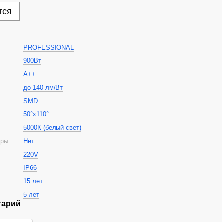
тся
PROFESSIONAL
900Вт
А++
до 140 лм/Вт
SMD
50°х110°
5000К (белый свет)
уры
Нет
220V
IP66
15 лет
5 лет
тарий