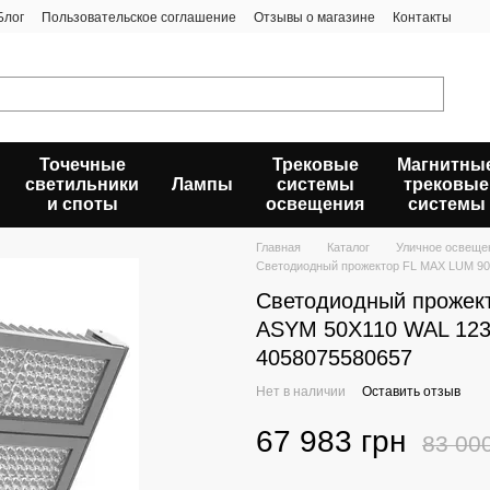
Блог
Пользовательское соглашение
Отзывы о магазине
Контакты
Точечные
Трековые
Магнитны
светильники
Лампы
системы
трековые
и споты
освещения
системы
Главная
Каталог
Уличное освеще
Светодиодный прожектор FL MAX LUM 90
Светодиодный прожек
ASYM 50X110 WAL 123
4058075580657
Нет в наличии
Оставить отзыв
67 983 грн
83 00