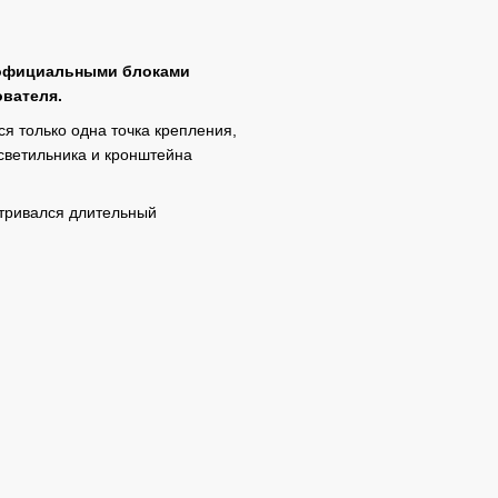
с официальными блоками
ователя.
ся только одна точка крепления,
светильника и кронштейна
атривался длительный