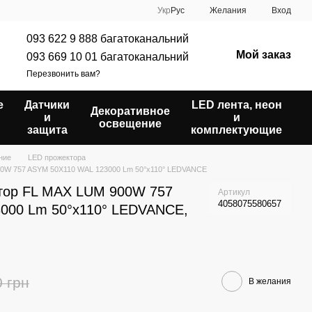
Укр
Рус
Желания
Вход
093 622 9 888 багатоканальний
Мой заказ
093 669 10 01 багатоканальний
Перезвонить вам?
е
Датчики
LED лента, неон
Декоративное
и
и
освещение
защита
комплектующие
ние
LED прожектора
0W 757 ASYM 50X110 WAL 123000 Lm 50°x110° LEDVANCE
тор FL MAX LUM 900W 757
Артикул
4058075580657
000 Lm 50°x110° LEDVANCE,
0 грн
В желания