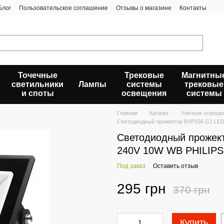
Блог
Пользовательское соглашение
Отзывы о магазине
Контакты
Точечные
Трековые
Магнитны
светильники
Лампы
системы
трековые
и споты
освещения
системы
Главная
Каталог
Уличное освеще
Светодиодный прожектор BVP156 G2 LE
Светодиодный прожек
240V 10W WB PHILIPS
Под заказ
Оставить отзыв
295 грн
370 грн
Купить