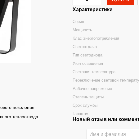
Характеристики
Серия
Мощность
Клас энергопотребления
Светоотдача
Тип светодиода
Угол освещения
Световая температура
Переключение световой температ
Рабочее напряжение
Степень защиты
Срок службы
ового поколения
Гарантия
ивного теплоотвода
Новый отзыв или коммен