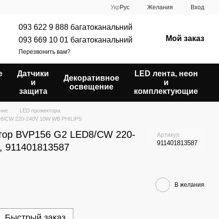
Укр
Рус
Желания
Вход
093 622 9 888 багатоканальний
Мой заказ
093 669 10 01 багатоканальний
Перезвонить вам?
е
Датчики
LED лента, неон
Декоративное
и
и
освещение
защита
комплектующие
ние
LED прожектора
D8/CW 220-240V 10W WB PHILIPS
тор BVP156 G2 LED8/CW 220-
Артикул
911401813587
, 911401813587
В желания
Быстрый заказ