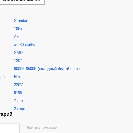
Standart
10Вт
А+
до 80 лм/Вт
SMD
120°
6000К-6500К (холодный белый свет)
уры
Нет
220V
IP65
7 лет
2 года
тарий
Войти с помощью